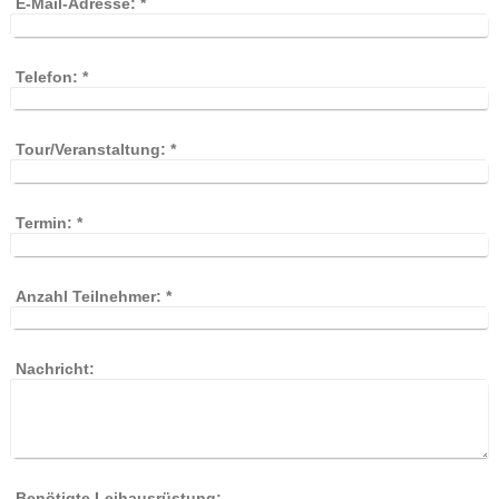
E-Mail-Adresse:
*
Telefon:
*
Tour/Veranstaltung:
*
Termin:
*
Anzahl Teilnehmer:
*
Nachricht:
Benötigte Leihausrüstung: