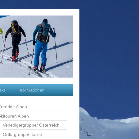
akt
Informationen
Freeride Alpen
Skitouren Alpen
Venedigergruppe/ Österreich
Ortlergruppe/ Italien