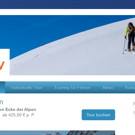
Individuelle Tour
Training für Firmen
News
Kont
en
hen Ecke der Alpen
25,00 € p. P.
Tour buchen