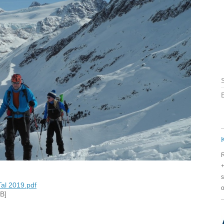
E
R
s
Tal 2019.pdf
o
B]